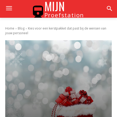
MIJN
Proefstation
Home
Blog
Kies voor een kerstpakket dat past bij de wensen van
jouw personeel