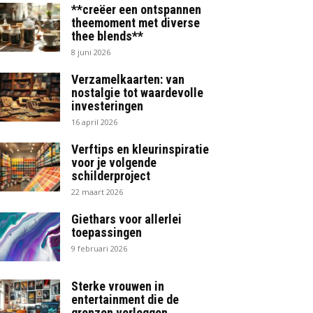
**creëer een ontspannen
theemoment met diverse
thee blends**
8 juni 2026
Verzamelkaarten: van
nostalgie tot waardevolle
investeringen
16 april 2026
Verftips en kleurinspiratie
voor je volgende
schilderproject
22 maart 2026
Giethars voor allerlei
toepassingen
9 februari 2026
Sterke vrouwen in
entertainment die de
grenzen verleggen