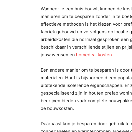
Wanneer je een huis bouwt, kunnen de koste
manieren om te besparen zonder in te boete
effectieve methoden is het kiezen voor pr
fabriek gebouwd en vervolgens op locatie ge
arbeidskosten die normaal gesproken een g
beschikbaar in verschillende stijlen en prijs
jouw wensen en
homedeal kosten
.
Een andere manier om te besparen is door
materialen. Hout is bijvoorbeeld een populai
uitstekende isolerende eigenschappen. Er z
gespecialiseerd zijn in houten prefab woni
bedrijven bieden vaak complete bouwpakkett
de bouwkosten.
Daarnaast kun je besparen door gebruik t
zonnepanelen en warmtepompen. Hoewel de in