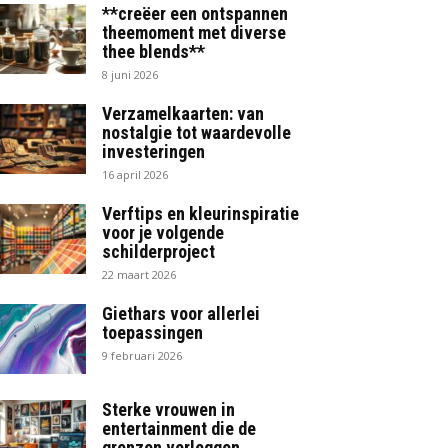
**creëer een ontspannen
theemoment met diverse
thee blends**
8 juni 2026
Verzamelkaarten: van
nostalgie tot waardevolle
investeringen
16 april 2026
Verftips en kleurinspiratie
voor je volgende
schilderproject
22 maart 2026
Giethars voor allerlei
toepassingen
9 februari 2026
Sterke vrouwen in
entertainment die de
grenzen verleggen