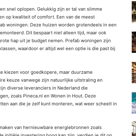
n snel oplopen. Gelukkig zijn er tal van slimme
n op kwaliteit of comfort. Een van de meest
efab woningen. Deze huizen worden grotendeels in een
monteerd. Dit bespaart niet alleen tijd, maar ook
rote hap uit je budget nemen. Prefab woningen zijn
klassen, waardoor er altijd wel een optie is die past bij
 te kiezen voor goedkopere, maar duurzame
re keuze vanwege zijn natuurlijke uitstraling en
ijn diverse leveranciers in Nederland die
ngen, zoals Pineca.nl en Wonen in Hout. Deze
en aan die je zelf kunt monteren, wat weer scheelt in
e maken van hernieuwbare energiebronnen zoals
itiële investering hoog kan zijn, verdien je dit op