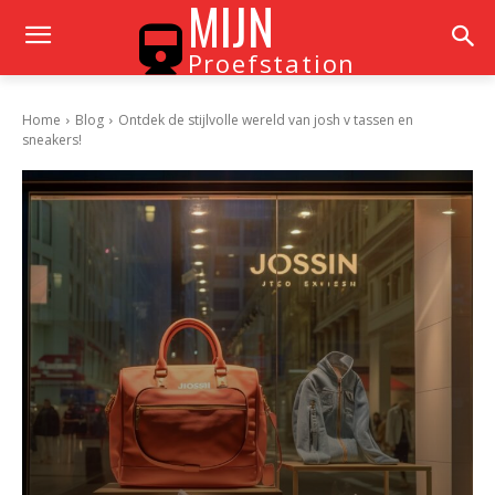
MIJN
Proefstation
Home
Blog
Ontdek de stijlvolle wereld van josh v tassen en
sneakers!