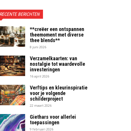
RECENTE BERICHTEN
**creëer een ontspannen
theemoment met diverse
thee blends**
8 juni 2026
Verzamelkaarten: van
nostalgie tot waardevolle
investeringen
16 april 2026
Verftips en kleurinspiratie
voor je volgende
schilderproject
22 maart 2026
Giethars voor allerlei
toepassingen
9 februari 2026