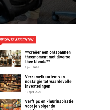
RECENTE BERICHTEN
**creëer een ontspannen
theemoment met diverse
thee blends**
8 juni 2026
Verzamelkaarten: van
nostalgie tot waardevolle
investeringen
16 april 2026
Verftips en kleurinspiratie
voor je volgende