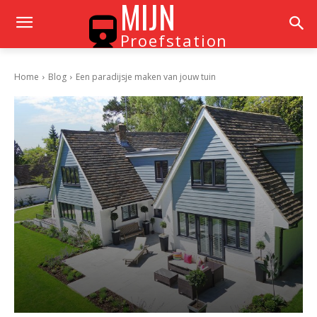
MIJN
Proefstation
Home
Blog
Een paradijsje maken van jouw tuin