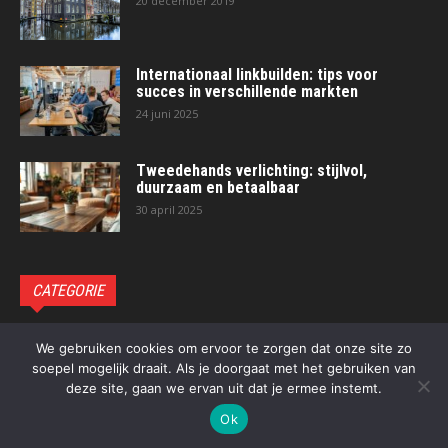
20 december 2019
Internationaal linkbuilden: tips voor
succes in verschillende markten
24 juni 2025
Tweedehands verlichting: stijlvol,
duurzaam en betaalbaar
30 april 2025
CATEGORIE
Blog
93
We gebruiken cookies om ervoor te zorgen dat onze site zo
soepel mogelijk draait. Als je doorgaat met het gebruiken van
deze site, gaan we ervan uit dat je ermee instemt.
Ok
© Newspaper Theme | All rights reserved