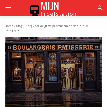
MIJN
Proefstation
Home
Blog
Zorg voor de juiste preventiemiddelen in jouw
bedrijfspand!